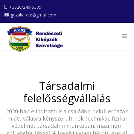
+3620/240-5335
gezakarate@gmail.com
Társadalmi
felelősségvállalás
2020-ban elindítottuk a családon belüli erőszak
miatt válásra kényszerült nők technikai, fizikai
védelmét társadalmi munkában, maximum
költségtérítéssel. A tavalyi évben három esetet