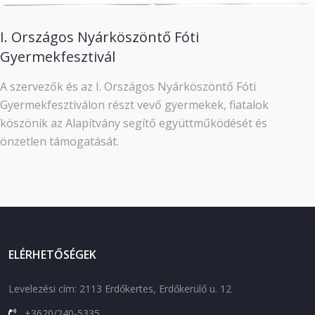
I. Országos Nyárköszöntő Fóti
Gyermekfesztivál
A szervezők és az I. Országos Nyárköszöntő Fóti
Gyermekfesztiválon részt vevő gyermekek, fiatalok
köszönik az Alapítvány segítő együttműködését és
önzetlen támogatását.
ELÉRHETŐSÉGEK
Levelezési cím: 2113 Erdőkertes, Erdőkerülő u. 12
+3620/240-5335