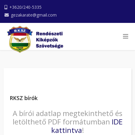
+3620/240-5335
gezakarate@gmail.com
RKSZ bírók
A bírói adatlap megtekinthető és
letölthető PDF formátumban
IDE
kattintva
!