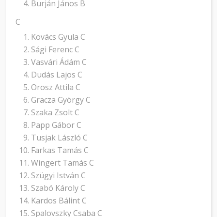
Burján János B
C
Kovács Gyula C
Sági Ferenc C
Vasvári Ádám C
Dudás Lajos C
Orosz Attila C
Gracza György C
Szaka Zsolt C
Papp Gábor C
Tusjak László C
Farkas Tamás C
Wingert Tamás C
Szügyi István C
Szabó Károly C
Kardos Bálint C
Spalovszky Csaba C