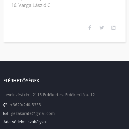
Varga László C
ELÉRHETŐSÉGEK
Levelezési cím: 2113 Erdőkertes, Erdőkerülő u. 12
+3620/240-5335
gezakarate@gmail.com
Adatvédelmi szabályzat