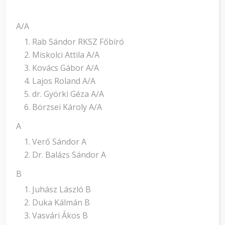
A/A
Rab Sándor RKSZ Főbíró
Miskolci Attila A/A
Kovács Gábor A/A
Lajos Roland A/A
dr. Györki Géza A/A
Börzsei Károly A/A
A
Verő Sándor A
Dr. Balázs Sándor A
B
Juhász László B
Duka Kálmán B
Vasvári Ákos B