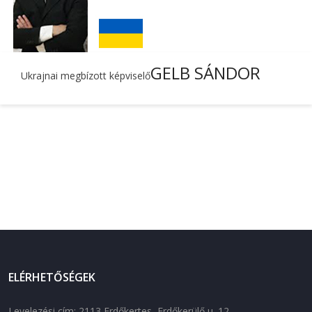
GELB SÁNDOR
Ukrajnai megbízott képviselő
ELÉRHETŐSÉGEK
Levelezési cím: 2113 Erdőkertes, Erdőkerülő u. 12