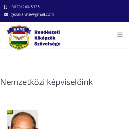
+3620/240-5335
gezakarate@gmail.com
Nemzetközi képviselőink