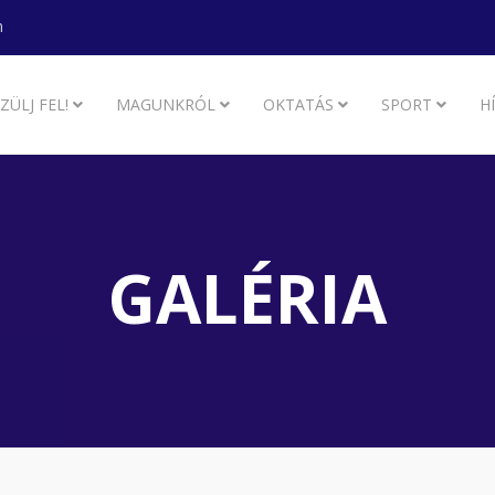
m
ZÜLJ FEL!
MAGUNKRÓL
OKTATÁS
SPORT
H
GALÉRIA