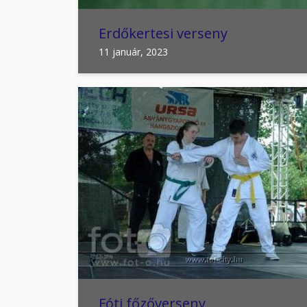
Erdőkertesi verseny
11 január, 2023
Fóti főzőverseny