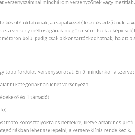
at versenyszámnál mindhárom versenyzőnek vagy mezítláb, 
lkészítő oktatóinak, a csapatvezetőknek és edzőknek, a ve
asak a verseny méltóságának megőrzésére. Ezek a képviselő
t méteren belül pedig csak akkor tartózkodhatnak, ha ott a 
gy több fordulós versenysorozat. Erről mindenkor a szerve
lábbi kategóriákban lehet versenyezni.
védekező és 1 támadó)
fő)
ztható korosztályokra és nemekre, illetve amatőr és profi 
egóriákban lehet szerepelni, a versenykiírás rendelkezik.