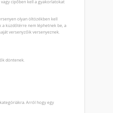
vagy cipőben kell a gyakorlatokat
rsenyen olyan öltözékben kell
k a küzdőtérre nem léphetnek be, a
saját versenyzőik versenyeznek.
zők döntenek.
kategóriákra. Arról hogy egy