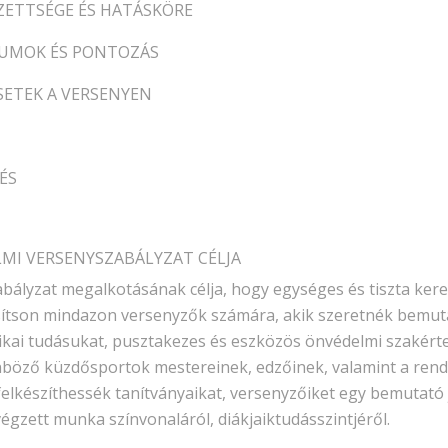
LEZETTSÉGE ÉS HATÁSKÖRE
RIUMOK ÉS PONTOZÁS
ESETEK A VERSENYEN
ÉS
ELMI VERSENYSZABÁLYZAT CÉLJA
ályzat megalkotásának célja, hogy egységes és tiszta kere
sítson mindazon versenyzők számára, akik szeretnék bemuta
tikai tudásukat, pusztakezes és eszközös önvédelmi szakérte
önböző küzdősportok mestereinek, edzőinek, valamint a rend
elkészíthessék tanítványaikat, versenyzőiket egy bemutató 
végzett munka színvonaláról, diákjaiktudásszintjéről.