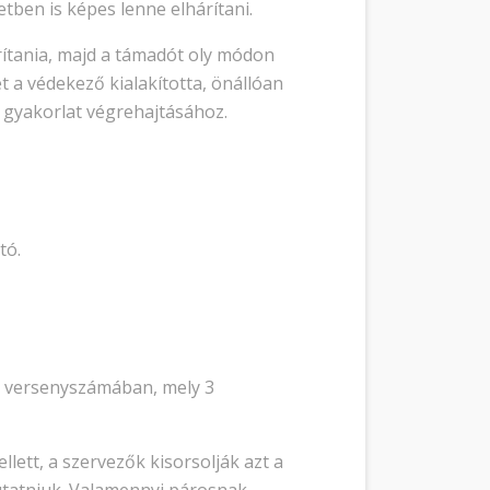
en is képes lenne elhárítani.
rítania, majd a támadót oly módon
 a védekező kialakította, önállóan
 gyakorlat végrehajtásához.
tó.
ér versenyszámában, mely 3
lett, a szervezők kisorsolják azt a