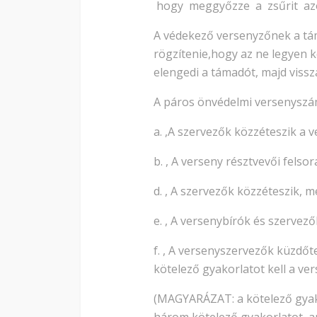
hogy meggyőzze a zsűrit azon
A védekező versenyzőnek a tám
rögzítenie,hogy az ne legyen k
elengedi a támadót, majd viss
A páros önvédelmi versenyszá
a. ,A szervezők közzéteszik a 
b. , A verseny résztvevői fels
d. , A szervezők közzéteszik, 
e. , A versenybírók és szervező
f. , A versenyszervezők küzdőt
kötelező gyakorlatot kell a v
(MAGYARÁZAT: a kötelező gyakor