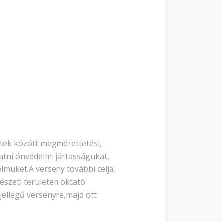
tek között megmérettetési,
tni önvédelmi jártasságukat,
lmüket.A verseny további célja,
észeti területen oktató
jellegű versenyre,majd ott