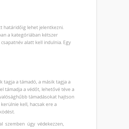
határidőig lehet jelentkezni.
ban a kategóriában kétszer
apatnév alatt kell indulnia. Egy
 tagja a támadó, a másik tagja a
l támadja a védőt, lehetővé téve a
 valósághűbb támadásokat hajtson
kerülnie kell, hacsak ere a
ködést.
ssal szemben úgy védekezzen,