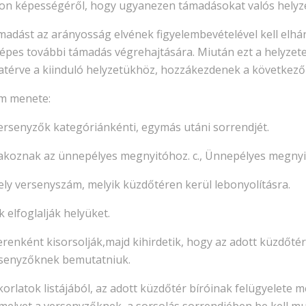
 képességéről, hogy ugyanezen támadásokat valós helyzetb
adást az arányosság elvének figyelembevételével kell elhá
épes további támadás végrehajtására. Miután ezt a helyzetet
zatérve a kiinduló helyzetükhöz, hozzákezdenek a következő
m menete:
versenyzők kategóriánkénti, egymás utáni sorrendjét.
orakoznak az ünnepélyes megnyitóhoz. c., Ünnepélyes megnyi
mely versenyszám, melyik küzdőtéren kerül lebonyolításra.
k elfoglalják helyüket.
erenként kisorsolják,majd kihirdetik, hogy az adott küzdőt
ersenyzőknek bemutatniuk.
latok listájából, az adott küzdőtér bíróinak felügyelete mel