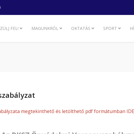
m
ZÜLJ FEL!
MAGUNKRÓL
OKTATÁS
SPORT
H
szabályzat
ályzata megtekinthető és letölthető pdf formátumban IDE 