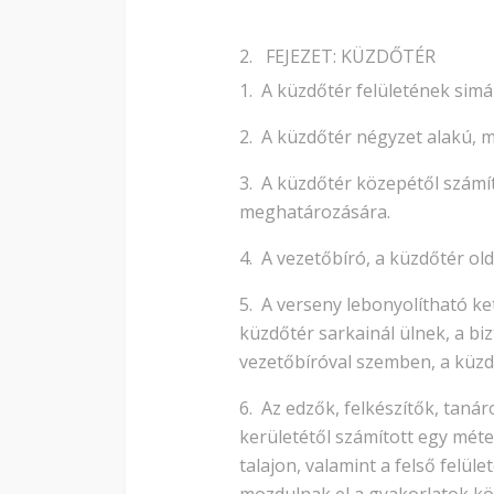
2. FEJEZET: KÜZDŐTÉR
1. A küzdőtér felületének simán
2. A küzdőtér négyzet alakú, 
3. A küzdőtér közepétől számít
meghatározására.
4. A vezetőbíró, a küzdőtér old
5. A verseny lebonyolítható ke
küzdőtér sarkainál ülnek, a bi
vezetőbíróval szemben, a küzd
6. Az edzők, felkészítők, taná
kerületétől számított egy méte
talajon, valamint a felső felü