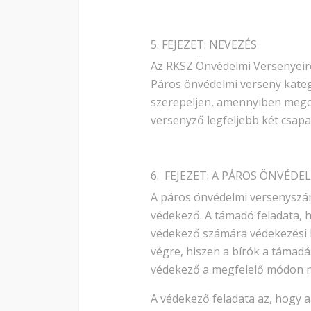
5. FEJEZET: NEVEZÉS
Az RKSZ Önvédelmi Versenyeire
Páros önvédelmi verseny kate
szerepeljen, amennyiben megcs
versenyző legfeljebb két csapa
6. FEJEZET: A PÁROS ÖNVÉD
A páros önvédelmi versenyszám
védekező. A támadó feladata, h
védekező számára védekezési 
végre, hiszen a bírók a támadá
védekező a megfelelő módon n
A védekező feladata az, hogy