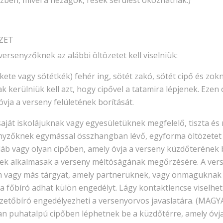
zben, mivel a hézagok, rések sérülést okozhatnak.)
ÖZET
versenyzőknek az alábbi öltözetet kell viselniük:
ete vagy sötétkék) fehér ing, sötét zakó, sötét cipő és zokn
 kerülniük kell azt, hogy cipővel a tatamira lépjenek. Ezen
 óvja a verseny felületének borítását.
át iskolájuknak vagy egyesületüknek megfelelő, tiszta és re
nyzőknek egymással összhangban lévő, egyforma öltözetet ke
áb vagy olyan cipőben, amely óvja a verseny küzdőterének b
yek alkalmasak a verseny méltóságának megőrzésére. A ver
ém vagy más tárgyat, amely partnerüknek, vagy önmaguknak
e a főbíró adhat külön engedélyt. Lágy kontaktlencse viselhet
ezetőbíró engedélyezheti a versenyorvos javaslatára. (MAGY
yan puhatalpú cipőben léphetnek be a küzdőtérre, amely óvja