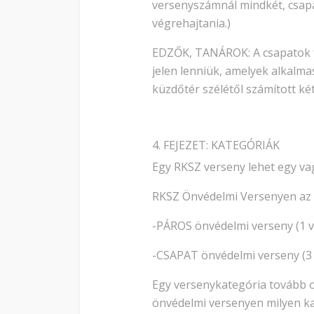
versenyszámnál mindkét, csap
végrehajtania.)
EDZŐK, TANÁROK: A csapatok fe
jelen lenniük, amelyek alkalm
küzdőtér szélétől számított ké
4. FEJEZET: KATEGÓRIÁK
Egy RKSZ verseny lehet egy va
RKSZ Önvédelmi Versenyen az a
-PÁROS önvédelmi verseny (1 
-CSAPAT önvédelmi verseny (3 
Egy versenykategória tovább os
önvédelmi versenyen milyen kat