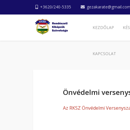
+3620/240-5335
gezakarate@gmail.co
KEZDŐLAP
KÉS
KAPCSOLAT
Önvédelmi verseny
Az RKSZ Önvédelmi Versenyszab