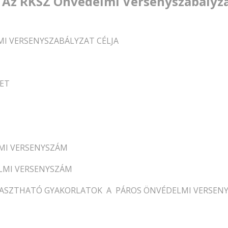
Az RKSZ Önvédelmi Versenyszabályz
LMI VERSENYSZABÁLYZAT CÉLJA
ZET
LMI VERSENYSZÁM
ELMI VERSENYSZÁM
VÁLASZTHATÓ GYAKORLATOK A PÁROS ÖNVÉDELMI VERSE