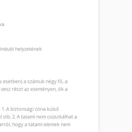
va.
kiinduló helyzetének
is esetben) a számuk négy fő, a
ó vesz részt az eseményen, ők a
 1. A biztonsági zóna külső
 stb. 2. A tatami nem csúszkálhat a
 arról, hogy a tatami elemek nem