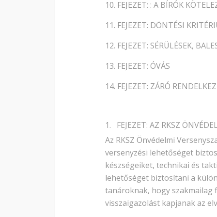
10. FEJEZET: : A BÍRÓK KÖTE
11. FEJEZET: DÖNTÉSI KRITÉ
12. FEJEZET: SÉRÜLÉSEK, BAL
13. FEJEZET: ÓVÁS
14. FEJEZET: ZÁRÓ RENDELKEZ
1. FEJEZET: AZ RKSZ ÖNVÉD
Az RKSZ Önvédelmi Versenyszab
versenyzési lehetőséget bizto
készségeiket, technikai és tak
lehetőséget biztosítani a kül
tanároknak, hogy szakmailag f
visszaigazolást kapjanak az el