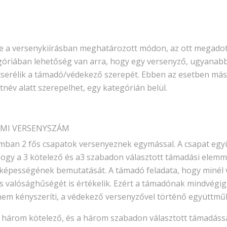
 a versenykiírásban meghatározott módon, az ott megadott 
góriában lehetőség van arra, hogy egy versenyző, ugyanab
erélik a támadó/védekező szerepét. Ebben az esetben más cs
tnév alatt szerepelhet, egy kategórián belül.
ELMI VERSENYSZÁM
ban 2 fős csapatok versenyeznek egymással. A csapat egyik
ogy a 3 kötelező és a3 szabadon választott támadási elemme
képességének bemutatását. A támadó feladata, hogy minél
s valósághűségét is értékelik. Ezért a támadónak mindvégig 
em kényszeríti, a védekező versenyzővel történő együttmű
 a három kötelező, és a három szabadon választott támadá