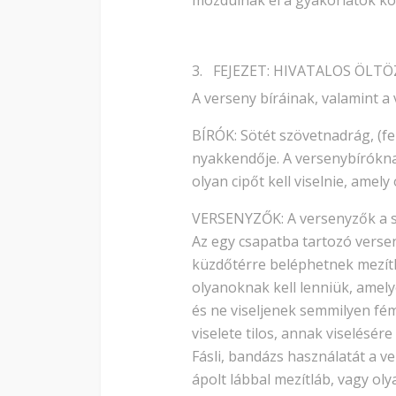
mozdulnak el a gyakorlatok kö
3. FEJEZET: HIVATALOS ÖLT
A verseny bíráinak, valamint a 
BÍRÓK: Sötét szövetnadrág, (fek
nyakkendője. A versenybíróknak
olyan cipőt kell viselnie, amely
VERSENYZŐK: A versenyzők a saj
Az egy csapatba tartozó verse
küzdőtérre beléphetnek mezítl
olyanoknak kell lenniük, amel
és ne viseljenek semmilyen f
viselete tilos, annak viselésér
Fásli, bandázs használatát a v
ápolt lábbal mezítláb, vagy ol