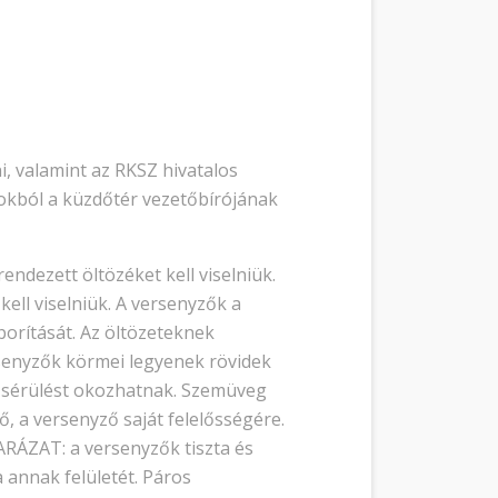
i, valamint az RKSZ hivatalos
 okból a küzdőtér vezetőbírójának
ndezett öltözéket kell viselniük.
ll viselniük. A versenyzők a
orítását. Az öltözeteknek
senyzők körmei legyenek rövidek
 sérülést okozhatnak. Szemüveg
ő, a versenyző saját felelősségére.
ARÁZAT: a versenyzők tiszta és
 annak felületét. Páros