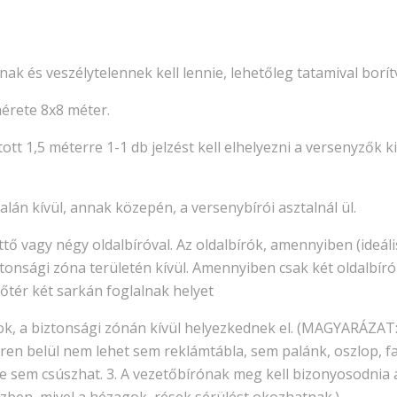
ak és veszélytelennek kell lennie, lehetőleg tatamival borít
mérete 8x8 méter.
ott 1,5 méterre 1-1 db jelzést kell elhelyezni a versenyzők 
alán kívül, annak közepén, a versenybírói asztalnál ül.
ttő vagy négy oldalbíróval. Az oldalbírók, amennyiben (ideál
ztonsági zóna területén kívül. Amennyiben csak két oldalbír
őtér két sarkán foglalnak helyet
rok, a biztonsági zónán kívül helyezkednek el. (MAGYARÁZAT:
ren belül nem lehet sem reklámtábla, sem palánk, oszlop, fal
lete sem csúszhat. 3. A vezetőbírónak meg kell bizonyosodnia