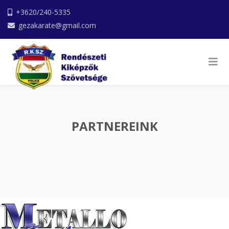
+3620/240-5335
gezakarate@gmail.com
PARTNEREINK