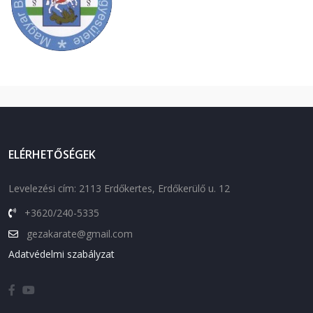
ELÉRHETŐSÉGEK
Levelezési cím: 2113 Erdőkertes, Erdőkerülő u. 12
+3620/240-5335
gezakarate@gmail.com
Adatvédelmi szabályzat