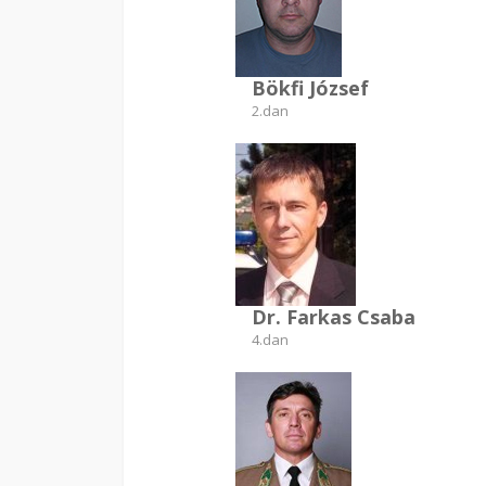
Bökfi József
2.dan
Dr. Farkas Csaba
4.dan