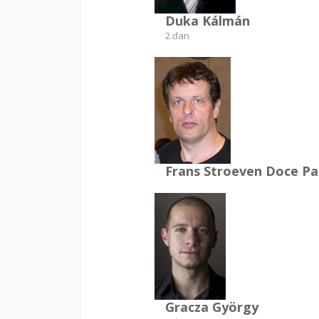
Duka Kálmán
2.dan
Frans Stroeven Doce Pa
Gracza György