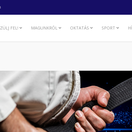
m
ZÜLJ FEL!
MAGUNKRÓL
OKTATÁS
SPORT
H