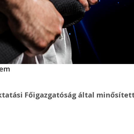
lem
tatási Főigazgatóság által minősítet