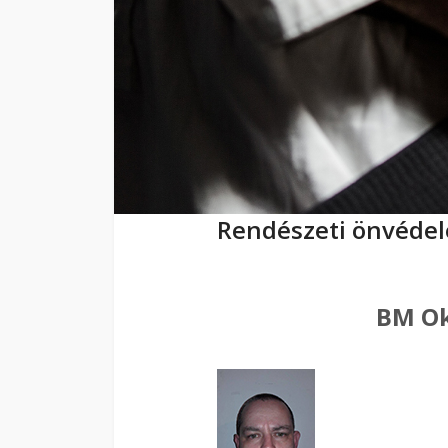
Rendészeti önvéde
BM Ok