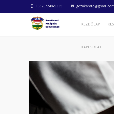
+3620/240-5335
gezakarate@gmail.co
KEZDŐLAP
KÉS
KAPCSOLAT