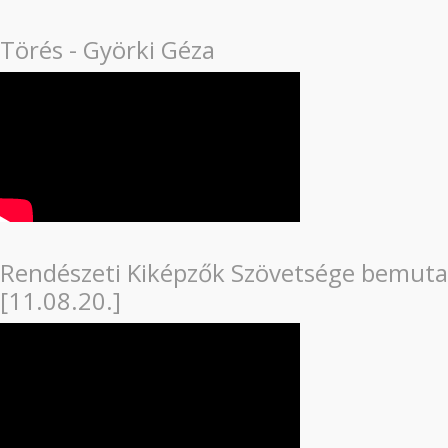
Törés - Györki Géza
Rendészeti Kiképzők Szövetsége bemuta
[11.08.20.]