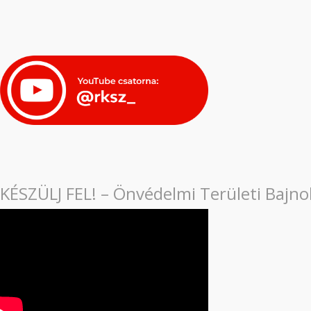
KÉSZÜLJ FEL! – Önvédelmi Területi Bajn