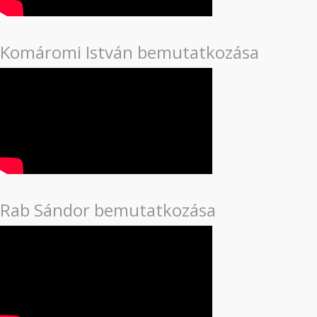
Komáromi István bemutatkozása
Rab Sándor bemutatkozása