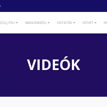
m
ZÜLJ FEL!
MAGUNKRÓL
OKTATÁS
SPORT
H
VIDEÓK