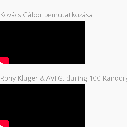
Kovács Gábor bemutatkozása
Rony Kluger & AVI G. during 100 Randor