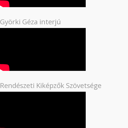
Györki Géza interjú
Rendészeti Kiképzők Szövetsége