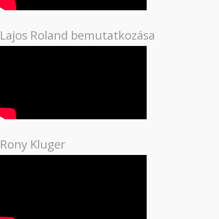
Lajos Roland bemutatkozása
Rony Kluger