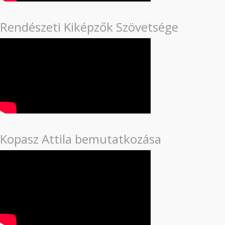
Rendészeti Kiképzők Szövetsége
Kopasz Attila bemutatkozása