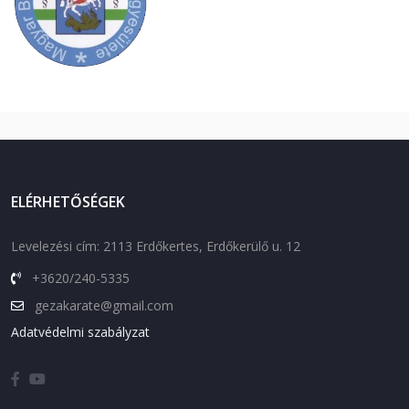
ELÉRHETŐSÉGEK
Levelezési cím: 2113 Erdőkertes, Erdőkerülő u. 12
+3620/240-5335
gezakarate@gmail.com
Adatvédelmi szabályzat