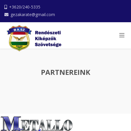
+3620/240-5335
gezakarate@gmail.com
PARTNEREINK